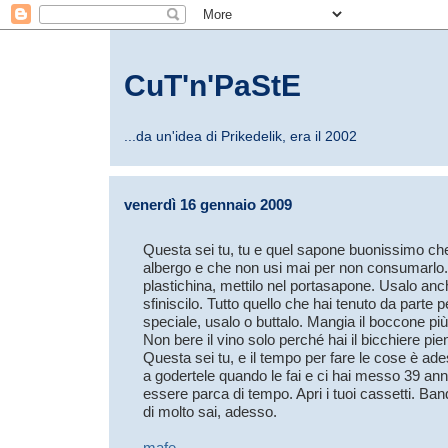
CuT'n'PaStE
...da un'idea di Prikedelik, era il 2002
venerdì 16 gennaio 2009
Questa sei tu, tu e quel sapone buonissimo che
albergo e che non usi mai per non consumarlo. A
plastichina, mettilo nel portasapone. Usalo anc
sfiniscilo. Tutto quello che hai tenuto da part
speciale, usalo o buttalo. Mangia il boccone pi
Non bere il vino solo perché hai il bicchiere pie
Questa sei tu, e il tempo per fare le cose è ad
a godertele quando le fai e ci hai messo 39 ann
essere parca di tempo. Apri i tuoi cassetti. Ban
di molto sai, adesso.
mafe